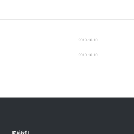
2019-10-10
2019-10-10
联系我们