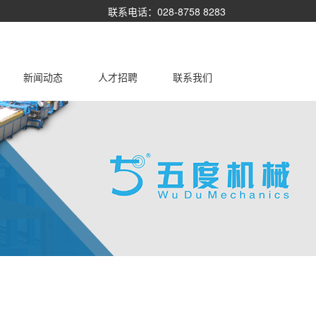
联系电话：028-8758 8283
新闻动态
人才招聘
联系我们
备
故障处理
行业新闻
风管生产线系列
维护保养
公司新闻
矩形风管生产设备
售后服务热线
件生产设备
风管及配件
其他设备