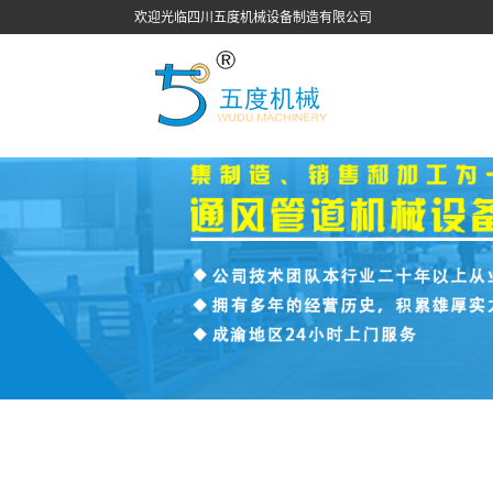
欢迎光临四川五度机械设备制造有限公司