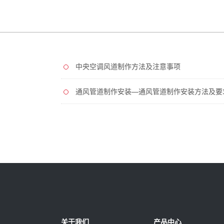
中央空调风道制作方法及注意事项
通风管道制作安装—通风管道制作安装方法及要
关于我们
产品中心